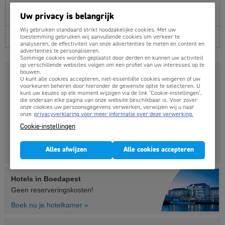
je hier ook alle vluchten vanaf Amsterdam (bijvoorbeeld met
KLM) en Düsseldorf.
Uw privacy is belangrijk
Wij gebruiken standaard strikt noodzakelijke cookies. Met uw
Reisinformatie Boedapest
toestemming gebruiken wij aanvullende cookies om verkeer te
analyseren, de effectiviteit van onze advertenties te meten en content en
advertenties te personaliseren.
Sommige cookies worden geplaatst door derden en kunnen uw activiteit
op verschillende websites volgen om een profiel van uw interesses op te
bouwen.
Vliegtickets Boedapest boek je hier:
U kunt alle cookies accepteren, niet-essentiële cookies weigeren of uw
Alle vluchten online vergelijken
voorkeuren beheren door hieronder de gewenste optie te selecteren. U
kunt uw keuzes op elk moment wijzigen via de link ‘Cookie-instellingen’,
Laagste totaalprijzen
die onderaan elke pagina van onze website beschikbaar is. Voor zover
onze cookies uw persoonsgegevens verwerken, verwijzen wij u naar
Professionele Belgische servicedesk
onze
privacyverklaring voor meer informatie over deze verwerking.
Cookie-instellingen
500+ Lijnvluchten en prijsvechters
Duidelijke prijzen, veilig online boeken
Alles afwijzen
Alle cookies accepteren
Binnen 5 minuten ontvang je je bevestiging.
Hotels
in Boedapest
Geen reserveringskosten!
Boek nu je hotelkamer »