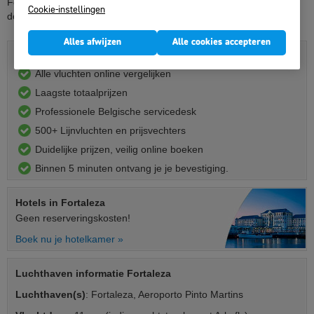
Fortaleza, alle airlines, geen onverwachte toeslagen en lage
Cookie-instellingen
dossierkosten.
Alles afwijzen
Alle cookies accepteren
Vliegtickets Fortaleza boek je hier:
Alle vluchten online vergelijken
Laagste totaalprijzen
Professionele Belgische servicedesk
500+ Lijnvluchten en prijsvechters
Duidelijke prijzen, veilig online boeken
Binnen 5 minuten ontvang je je bevestiging.
Hotels
in Fortaleza
Geen reserveringskosten!
Boek nu je hotelkamer »
Luchthaven informatie Fortaleza
Luchthaven(s)
: Fortaleza, Aeroporto Pinto Martins