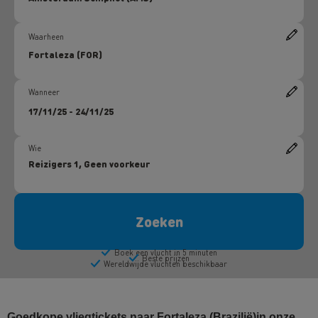
Goedkope vliegtickets naar Fortaleza (Brazilië)in onze