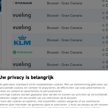
D
Brussel - Gran Canaria
D
D
Brussel - Gran Canaria
D
D
Brussel - Gran Canaria
D
D
Brussel - Gran Canaria
D
D
Brussel - Gran Canaria
D
D
Brussel - Gran Canaria
D
D
Uw privacy is belangrijk
Brussel - Gran Canaria
D
ij gebruiken standaard strikt noodzakelijke cookies. Met uw toestemming gebruiken wij
D
anvullende cookies om verkeer te analyseren, de effectiviteit van onze advertenties te
Brussel - Gran Canaria
D
eten en content en advertenties te personaliseren.
ommige cookies worden geplaatst door derden en kunnen uw activiteit op verschillende
ebsites volgen om een profiel van uw interesses op te bouwen.
D
Brussel - Gran Canaria
 kunt alle cookies accepteren, niet-essentiële cookies weigeren of uw voorkeuren
D
eheren door hieronder de gewenste optie te selecteren. U kunt uw keuzes op elk momen