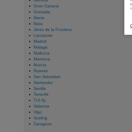
Gerona
w
b
Gran Canaria
n
Granada
Iberia
Ibiza
C
Jerez de la Frontera
Lanzarote
Madrid
Malaga
Mallorca
Menorca
Murcia
Ryanair
San Sebastian
Santander
Sevilla
Tenerife
TUI fly
Valencia
Vigo
Vueling
Zaragoza