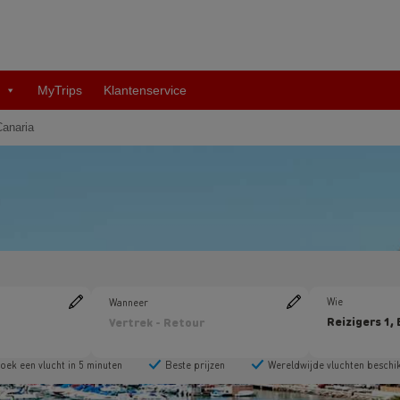
MyTrips
Klantenservice
anaria