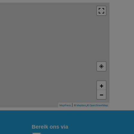
+
−
|
,
MapPress
© Mapbox
© OpenStreetMap
Bereik ons via