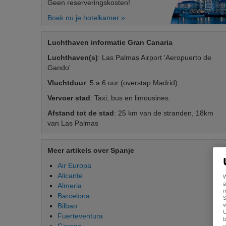
Geen reserveringskosten!
Boek nu je hotelkamer »
Luchthaven informatie Gran Canaria
Luchthaven(s)
: Las Palmas Airport 'Aeropuerto de
Gando'
Vluchtduur
: 5 a 6 uur (overstap Madrid)
Vervoer stad
: Taxi, bus en limousines.
Afstand tot de stad
: 25 km van de stranden, 18km
van Las Palmas
Meer artikels over Spanje
Air Europa
Alicante
W
a
Almeria
m
Barcelona
S
Bilbao
w
U
Fuerteventura
b