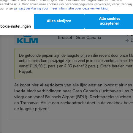
ijzigen via de link ‘Cookie-instellingen’, die onderaan elke pagina van onze website
D
eschikbaar is. Voor zover onze cookies uw persoonsgegevens verwerken, verwijzen wij 
Brussel - Gran Canaria
aar onze
privacyverklaring voor meer informatie over deze verwerking.
D
Alle cookies
D
Alles afwijzen
Brussel - Gran Canaria
accepteren
D
ookie-instellingen
D
Brussel - Gran Canaria
D
De getoonde prijzen zijn de laagste prijzen die recent door onze 
actuele prijs kan gewijzigd zijn en vind je in onze zoekmachine. P
vanaf € 19,50 (1 pers.) en € 35 (vanaf 2 pers.). Gratis betalen 
Paypal.
Je koopt hier
vliegtickets
van alle lijndienst en lowcost airline
Iberia
biedt verbindingen naar Gran Canaria (luchthaven Las P
vliegt dan vanaf Brussels Airport (BRU). Rechtstreeks vluchten 
en Transavia. Als je een zoekopdracht doet in de zoekbox bove
de laagste prijzen!