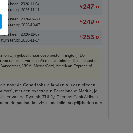
atum heen: 2026-11-04
u
247 »
€
atum terug: 2026-11-11
atum heen: 2026-09-30
249 »
€
atum terug: 2026-10-07
atum heen: 2026-11-07
256 »
€
atum terug: 2026-11-14
klanten zijn geboekt naar deze bestemming(en). De
rijzen op basis van heen/terug incl taksen. Dossierkosten
met Bancontact, VISA, MasterCard, American Express of
s die naar
de Canarische eilanden vliegen
vliegen.
almas), met een overstap in Barcelona of Madrid, je
zijn er van oa Ryanair, TUI fly, Thomas Cook Airlines
naan de pagina dan zie je snel alle mogelijkheden aan