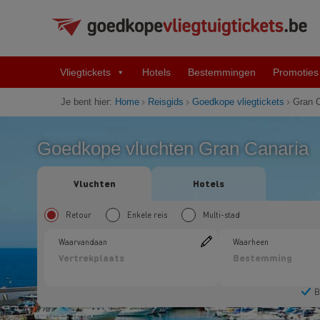
Vliegtickets
Hotels
Bestemmingen
Promoties
Je bent hier:
Home
Reisgids
Goedkope vliegtickets
Gran C
Goedkope vluchten Gran Canaria