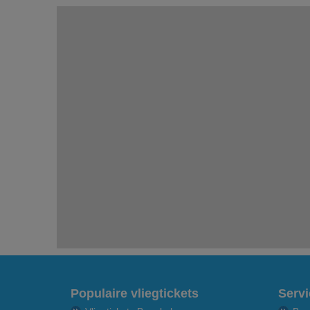
Populaire vliegtickets
Servi