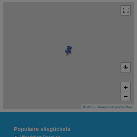
+
−
|
,
MapPress
© Mapbox
© OpenStreetMap
Populaire vliegtickets
Vliegtickets Bangkok