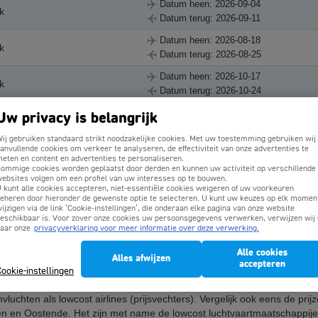
Datum heen: 2026-09-04
k
Datum terug: 2026-09-11
Datum heen: 2026-08-18
k
Datum terug: 2026-08-25
Datum heen: 2026-10-17
k
Datum terug: 2026-10-24
Uw privacy is belangrijk
onze klanten zijn geboekt naar deze bestemming(en). De actuele prijs kan gewi
pers.) en € 35 (vanaf 2 pers.). Gratis betalen met Bancontact, VISA, Master
ij gebruiken standaard strikt noodzakelijke cookies. Met uw toestemming gebruiken wij
anvullende cookies om verkeer te analyseren, de effectiviteit van onze advertenties te
eten en content en advertenties te personaliseren.
ommige cookies worden geplaatst door derden en kunnen uw activiteit op verschillende
ebsites volgen om een profiel van uw interesses op te bouwen.
ar Gdansk (GDN) in Polen?
 kunt alle cookies accepteren, niet-essentiële cookies weigeren of uw voorkeuren
eheren door hieronder de gewenste optie te selecteren. U kunt uw keuzes op elk momen
 de Oostzee, het is een bijzonder mooie stad en alhoewel minder beke
ijzigen via de link ‘Cookie-instellingen’, die onderaan elke pagina van onze website
h centrum met grachtenpanden en Belgisch aandoende straten en pleine
eschikbaar is. Voor zover onze cookies uw persoonsgegevens verwerken, verwijzen wij 
aar onze
privacyverklaring voor meer informatie over deze verwerking.
km. In Gdansk is veel te doen met bijvoorbeeld kunstexpo’s en trendy c
Alle cookies
Alles afwijzen
accepteren
ookie-instellingen
 Gdansk (GDN) in Polen vliegen. Als je een zoekopdracht doet bij ons d
vluchten als lowcost airlines (prijsvechters). Vergelijk ook eens de pri
n en Oostende. Het zijn met name de lowcost luchtvaartmaatschappijen