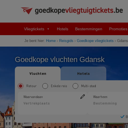
Vliegtickets
Hotels
Bestemmingen
Promoties
Je bent hier:
Home
Reisgids
Goedkope vliegtickets
Gdans
Goedkope vluchten Gdansk