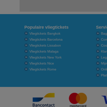
Populaire vliegtickets
Servi
Vliegtickets Bangkok
Bag
Vliegtickets Barcelona
Con
Vliegtickets Lissabon
Coo
Vliegtickets Malaga
Kla
Vliegtickets New York
Leg
Vliegtickets Nice
Mij
Vliegtickets Rome
Onl
Pla