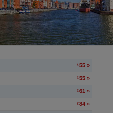
55 »
€
55 »
€
61 »
€
84 »
€