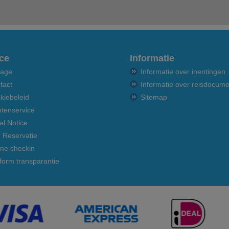
ce
Informatie
age
Informatie over inentingen
tact
Informatie over reisdocum
kiebeleid
Sitemap
ntenservice
al Notice
n Reservatie
ine checkin
tform transparantie