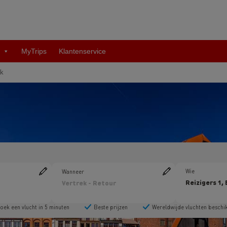
MyTrips
Klantenservice
k