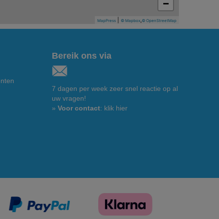
−
|
,
MapPress
© Mapbox
© OpenStreetMap
Bereik ons via
enten
7 dagen per week zeer snel reactie op al
uw vragen!
»
Voor contact
: klik hier