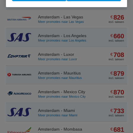
Meer promoties naar Kuala Lumpur
incl. taksen
826
Amsterdam - Las Vegas
€
Meer promoties naar Las Vegas
incl. taksen
660
Amsterdam - Los Angeles
€
Meer promoties naar Los Angeles
incl. taksen
708
Amsterdam - Luxor
€
Meer promoties naar Luxor
incl. taksen
879
Amsterdam - Mauritius
€
Meer promoties naar Mauritius
incl. taksen
870
Amsterdam - Mexico City
€
Meer promoties naar Mexico City
incl. taksen
733
Amsterdam - Miami
€
Meer promoties naar Miami
incl. taksen
681
Amsterdam - Mombasa
€