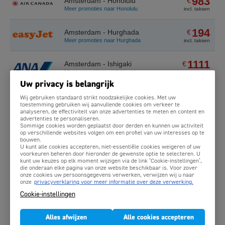
983
Amsterdam - Honolulu
€
Meer promoties naar Honolulu
incl. taksen
194
Amsterdam - Hurghada
€
Meer promoties naar Hurghada
incl. taksen
1111
Amsterdam - Ishigaki
€
Meer promoties naar Ishigaki
incl. taksen
Uw privacy is belangrijk
621
Amsterdam - Jakarta
€
Wij gebruiken standaard strikt noodzakelijke cookies. Met uw
Meer promoties naar Jakarta
incl. taksen
toestemming gebruiken wij aanvullende cookies om verkeer te
analyseren, de effectiviteit van onze advertenties te meten en content en
advertenties te personaliseren.
504
Sommige cookies worden geplaatst door derden en kunnen uw activiteit
Amsterdam - Johannesburg
€
op verschillende websites volgen om een profiel van uw interesses op te
Meer promoties naar Johannesburg
incl. taksen
bouwen.
U kunt alle cookies accepteren, niet-essentiële cookies weigeren of uw
voorkeuren beheren door hieronder de gewenste optie te selecteren. U
598
Amsterdam - Kaapstad
€
kunt uw keuzes op elk moment wijzigen via de link ‘Cookie-instellingen’,
Meer promoties naar Kaapstad
incl. taksen
die onderaan elke pagina van onze website beschikbaar is. Voor zover
onze cookies uw persoonsgegevens verwerken, verwijzen wij u naar
onze
privacyverklaring voor meer informatie over deze verwerking.
537
Amsterdam - Kolkata
€
Cookie-instellingen
Meer promoties naar Kolkata
incl. taksen
Alles afwijzen
Alle cookies accepteren
544
Amsterdam - Kuala Lumpur
€