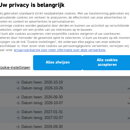
Uw privacy is belangrijk
Datum heen: 2026-08-25
ij gebruiken standaard strikt noodzakelijke cookies. Met uw toestemming gebruiken wij
Datum terug: 2026-09-01
i
anvullende cookies om verkeer te analyseren, de effectiviteit van onze advertenties te
eten en content en advertenties te personaliseren.
Datum heen: 2026-09-04
ommige cookies worden geplaatst door derden en kunnen uw activiteit op verschillende
Datum terug: 2026-09-11
i
ebsites volgen om een profiel van uw interesses op te bouwen.
 kunt alle cookies accepteren, niet-essentiële cookies weigeren of uw voorkeuren
Datum heen: 2026-09-04
eheren door hieronder de gewenste optie te selecteren. U kunt uw keuzes op elk momen
ijzigen via de link ‘Cookie-instellingen’, die onderaan elke pagina van onze website
Datum terug: 2026-09-11
i
eschikbaar is. Voor zover onze cookies uw persoonsgegevens verwerken, verwijzen wij 
aar onze
privacyverklaring voor meer informatie over deze verwerking.
Datum heen: 2026-11-04
Datum terug: 2026-11-11
i
Alle cookies
Alles afwijzen
accepteren
Datum heen: 2026-11-07
ookie-instellingen
Datum terug: 2026-11-14
i
Datum heen: 2026-10-19
Datum terug: 2026-10-26
i
Datum heen: 2026-09-30
Datum terug: 2026-10-07
i
Datum heen: 2027-01-31
Datum terug: 2027-02-07
i
Datum heen: 2026-09-30