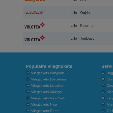
Lille - Oujda
Lille - Palermo
Lille - Toulouse
Populaire vliegtickets
Servi
Vliegtickets Bangkok
Bag
Vliegtickets Barcelona
Con
Vliegtickets Lissabon
Coo
Vliegtickets Malaga
Kla
Vliegtickets New York
Leg
Vliegtickets Nice
Mij
Vliegtickets Rome
Onl