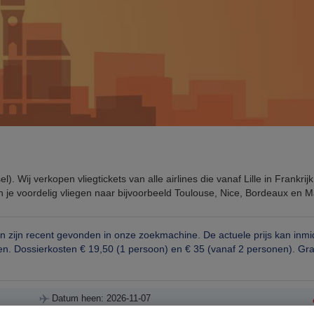
l). Wij verkopen vliegtickets van alle airlines die vanaf Lille in Frankri
un je voordelig vliegen naar bijvoorbeeld Toulouse, Nice, Bordeaux en Ma
en zijn recent gevonden in onze zoekmachine. De actuele prijs kan inmid
ksen. Dossierkosten € 19,50 (1 persoon) en € 35 (vanaf 2 personen). Gr
Datum heen: 2026-11-07
Datum terug: 2026-11-14
i