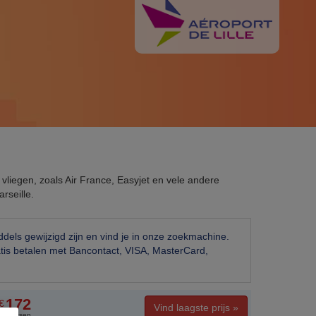
jk vliegen, zoals Air France, Easyjet en vele andere
rseille.
dels gewijzigd zijn en vind je in onze zoekmachine.
atis betalen met Bancontact, VISA, MasterCard,
172
€
Vind laagste prijs »
ncl. taksen