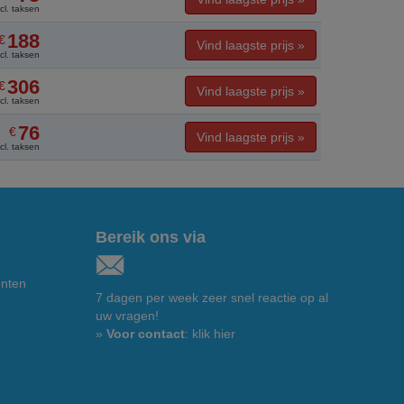
ncl. taksen
188
€
Vind laagste prijs »
ncl. taksen
306
€
Vind laagste prijs »
ncl. taksen
76
€
Vind laagste prijs »
ncl. taksen
Bereik ons via
enten
7 dagen per week zeer snel reactie op al
uw vragen!
»
Voor contact
: klik hier