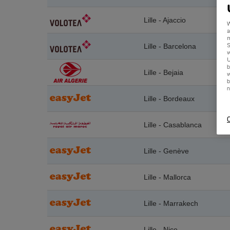
Lille - Ajaccio
W
a
m
Lille - Barcelona
S
w
U
b
Lille - Bejaia
w
b
n
Lille - Bordeaux
C
Lille - Casablanca
Lille - Genève
Lille - Mallorca
Lille - Marrakech
Lille - Nice