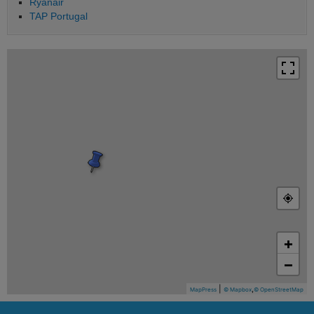
Ryanair
TAP Portugal
+
−
|
,
MapPress
© Mapbox
© OpenStreetMap