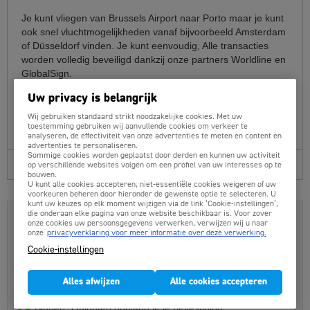
Je kunt vliegen van Brussels Airport naar Porto maar je kunt
ook snel vluchtmogelijkheden vanaf bijvoorbeeld Amsterdam
of Düsseldorf vinden. Je kunt eenvoudig, Alle transacties
worden volledig beveiligd dankzij onze partners Worldline en
GlobalSign.
Uw privacy is belangrijk
In het algemeen geldt; hoe eerder je boekt, des te lager de
prijzen. Ook kan het voordelig zijn om eens de vluchtprijzen
Wij gebruiken standaard strikt noodzakelijke cookies. Met uw
een dag eerder of later te vergelijken.
toestemming gebruiken wij aanvullende cookies om verkeer te
analyseren, de effectiviteit van onze advertenties te meten en content en
advertenties te personaliseren.
Sommige cookies worden geplaatst door derden en kunnen uw activiteit
Reisinformatie Porto
op verschillende websites volgen om een profiel van uw interesses op te
bouwen.
U kunt alle cookies accepteren, niet-essentiële cookies weigeren of uw
voorkeuren beheren door hieronder de gewenste optie te selecteren. U
kunt uw keuzes op elk moment wijzigen via de link ‘Cookie-instellingen’,
die onderaan elke pagina van onze website beschikbaar is. Voor zover
Vliegtickets Porto boek je hier:
onze cookies uw persoonsgegevens verwerken, verwijzen wij u naar
Laagste totaalprijzen
onze
privacyverklaring voor meer informatie over deze verwerking.
Cookie-instellingen
Professionele Belgische servicedesk
500+ Lijnvluchten en prijsvechters
Alles afwijzen
Alle cookies accepteren
Duidelijke prijzen, veilig online boeken
Binnen 5 minuten ontvang je je bevestiging.