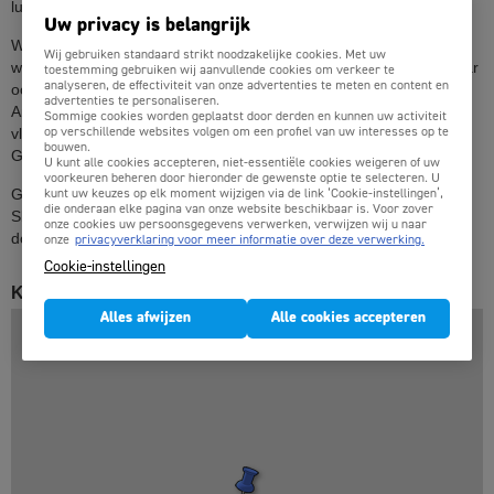
luchthavens vliegen.
Uw privacy is belangrijk
Wij verkopen vliegtickets vanaf- en naar alle luchthavens
Wij gebruiken standaard strikt noodzakelijke cookies. Met uw
wereldwijd. Niet alleen vanaf Brussel (Charleroi of Zaventem) maar
toestemming gebruiken wij aanvullende cookies om verkeer te
analyseren, de effectiviteit van onze advertenties te meten en content en
ook bijvoorbeeld van Amsterdam, Eindhoven, Maastricht,
advertenties te personaliseren.
Antwerpen, Luik, Oostende, Parijs, Düsseldorf etc etc. Alle
Sommige cookies worden geplaatst door derden en kunnen uw activiteit
vliegtickets naar Skopje aan de allerlaagste prijs boek je op
op verschillende websites volgen om een profiel van uw interesses op te
bouwen.
Goedkopevliegtuigtickets.be.
U kunt alle cookies accepteren, niet-essentiële cookies weigeren of uw
voorkeuren beheren door hieronder de gewenste optie te selecteren. U
Goedkopevliegtuigtickets.be: De beste vliegticket prijzen naar
kunt uw keuzes op elk moment wijzigen via de link ‘Cookie-instellingen’,
die onderaan elke pagina van onze website beschikbaar is. Voor zover
Skopje, alle airlines, geen onverwachte toeslagen en lage
onze cookies uw persoonsgegevens verwerken, verwijzen wij u naar
dossierkosten.
onze
privacyverklaring voor meer informatie over deze verwerking.
Cookie-instellingen
Kaart van Skopje in Macedonië
Alles afwijzen
Alle cookies accepteren