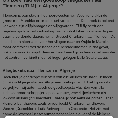
Tlemcen (TLM) in Algerije?
Tlemcen is een stad in het noordwesten van Algerije, vlakbij de
grens met Marokko en in de buurt van de zee. De streek is bekend
vanwege zijn olijfplantages en wijngaarden. TUI fly heeft een
regelmatige lowcost verbinding, van april-oktober op woensdag en
daarna op donderdagen, vanaf Brussel Charleroi naar Tlemcen. De
stad is een alternatief voor het vliegen naar oa Oujda in Marokko
maar controleer wel de benodigde reisdocumenten in dat geval,
ook voor voor Algerije! Tlemcen heeft een bijzondere kabelbaan die
het centrum verbindt met het hoger gelegen Lalla Setti plateau.
Vliegtickets naar Tlemcen in Algerije
Boek hier je goedkope vluchten van alle airlines die naar Tlemcen
(TLM) in Algerije vliegen. Als je een zoekopdracht doet bij ons dan
vergelijken wij automatisch de goedkoopste vluchten van alle
luchtvaartmaatschappijen op jouw route, zowel lijnvluchten als
lowcost airlines (prijsvechters). Vergelijk ook eens de prijzen vanaf
kleinere luchthavens zoals bijvoorbeeld Charleroi, Eindhoven,
Weeze (Dusseldorf), Luik, Antwerpen en Oostende. Het zijn met
name de lowcost luchtvaartmaatschappijen die vanaf de kleinere