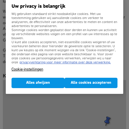
luchthavens vliegen.
Uw privacy is belangrijk
Wij verkopen vliegtickets vanaf- en naar alle luchthavens
Wij gebruiken standaard strikt noodzakelijke cookies. Met uw
wereldwijd. Niet alleen vanaf Brussel (Charleroi of Zaventem) maar
toestemming gebruiken wij aanvullende cookies om verkeer te
analyseren, de effectiviteit van onze advertenties te meten en content en
ook bijvoorbeeld van Amsterdam, Eindhoven, Maastricht,
advertenties te personaliseren.
Antwerpen, Luik, Oostende, Parijs, Düsseldorf etc etc. Alle
Sommige cookies worden geplaatst door derden en kunnen uw activiteit
vliegtickets naar Tlemcen aan de allerlaagste prijs boek je op
op verschillende websites volgen om een profiel van uw interesses op te
bouwen.
Goedkopevliegtuigtickets.be.
U kunt alle cookies accepteren, niet-essentiële cookies weigeren of uw
voorkeuren beheren door hieronder de gewenste optie te selecteren. U
Goedkopevliegtuigtickets.be: De beste vliegticket prijzen naar
kunt uw keuzes op elk moment wijzigen via de link ‘Cookie-instellingen’,
die onderaan elke pagina van onze website beschikbaar is. Voor zover
Tlemcen, alle airlines, geen onverwachte toeslagen en lage
onze cookies uw persoonsgegevens verwerken, verwijzen wij u naar
dossierkosten.
onze
privacyverklaring voor meer informatie over deze verwerking.
Cookie-instellingen
Kaart van Tlemcen en noordoost Algerije en Marokko
Alles afwijzen
Alle cookies accepteren