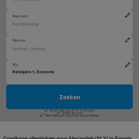
Goedkope vliegtickets naar Alexandrië (ALY) in Egypte