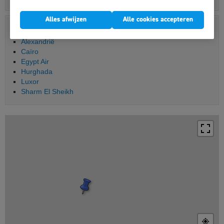
Alles afwijzen
Alle cookies accepteren
Meer artikels over Egypte
Alexandrië
Caïro
Egypt Air
Hurghada
Luxor
Sharm El Sheikh