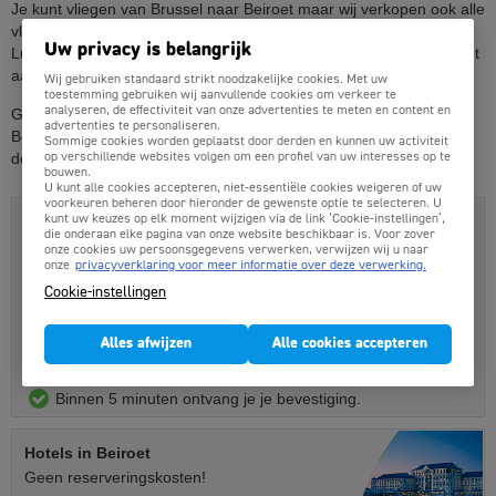
Je kunt vliegen van Brussel naar Beiroet maar wij verkopen ook alle
vliegtickets vanaf bijvoorbeeld Amsterdam, Eindhoven, Maastricht,
Uw privacy is belangrijk
Luik, Oostende of Düsseldorf. Kortom; alle vliegtickets naar Beiroet
aan de allerlaagste prijs boek je op Goedkopevliegtuigtickets.be.
Wij gebruiken standaard strikt noodzakelijke cookies. Met uw
toestemming gebruiken wij aanvullende cookies om verkeer te
analyseren, de effectiviteit van onze advertenties te meten en content en
Goedkopevliegtuigtickets.be: De beste vliegticket prijzen naar
advertenties te personaliseren.
Beiroet, alle airlines, geen onverwachte toeslagen en lage
Sommige cookies worden geplaatst door derden en kunnen uw activiteit
dossierkosten.
op verschillende websites volgen om een profiel van uw interesses op te
bouwen.
U kunt alle cookies accepteren, niet-essentiële cookies weigeren of uw
voorkeuren beheren door hieronder de gewenste optie te selecteren. U
Vliegtickets Beiroet boek je hier:
kunt uw keuzes op elk moment wijzigen via de link ‘Cookie-instellingen’,
die onderaan elke pagina van onze website beschikbaar is. Voor zover
Alle vluchten online vergelijken
onze cookies uw persoonsgegevens verwerken, verwijzen wij u naar
onze
privacyverklaring voor meer informatie over deze verwerking.
Laagste totaalprijzen
Cookie-instellingen
Professionele Belgische servicedesk
500+ Lijnvluchten en prijsvechters
Alles afwijzen
Alle cookies accepteren
Duidelijke prijzen, veilig online boeken
Binnen 5 minuten ontvang je je bevestiging.
Hotels
in Beiroet
Geen reserveringskosten!