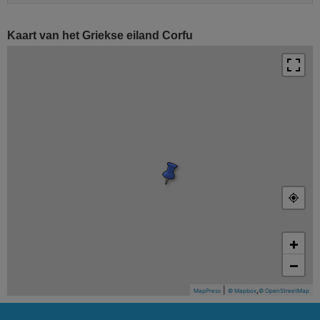
Kaart van het Griekse eiland Corfu
+
−
|
,
MapPress
© Mapbox
© OpenStreetMap