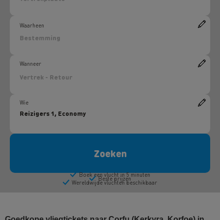
Goedkope vliegtickets naar Corfu (Kerkyra, Korfoe) in