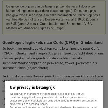
De getoonde prijzen zijn de laagste prijzen die recent door onze
klanten zijn geboekt naar deze bestemming(en). De actuele prijs
kan gewijzigd zijn en vind je in onze zoekmachine. Prijzen op basis
van heen/terug incl taksen. Dossierkosten vanaf € 19,50 (1 pers.)
en € 35 (vanaf 2 pers.). Gratis betalen met Bancontact, VISA,
MasterCard, American Express of Paypal.
Goedkope vliegtickets naar Corfu (CFU) in Griekenland
Je boekt hier goedkope vluchten van alle airlines die naar Corfu
(CFU) in Griekenland vliegen. Als je een zoekopdracht doet bij ons
dan vergelijken wij de goedkoopste vluchten van alle
luchtvaartmaatschappijen op jouw route, zowel lijnvluchten als
lowcost airlines (prijsvechters).
Je kunt vliegen van Brussel naar Corfu maar wij verkopen ook alle
vliegtickets vanaf bijvoorbeeld Amsterdam, Eindhoven, Maastricht,
Luik, Oostende of Düsseldorf. Kortom; alle vliegtickets naar Corfu
Uw privacy is belangrijk
aan de allerlaagste prijs boek je op Goedkopevliegtuigtickets.be.
Wij gebruiken standaard strikt noodzakelijke cookies. Met uw
toestemming gebruiken wij aanvullende cookies om verkeer te
Goedkopevliegtuigtickets.be: De beste vliegticket prijzen naar
analyseren, de effectiviteit van onze advertenties te meten en content en
Corfu, alle airlines, geen onverwachte toeslagen en lage
advertenties te personaliseren.
Sommige cookies worden geplaatst door derden en kunnen uw activiteit