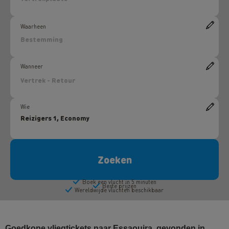
Goedkope vliegtickets naar Essaouira, gevonden in