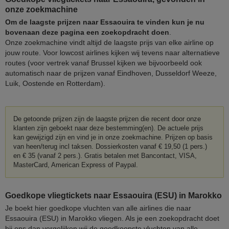
onze zoekmachine
Om de laagste prijzen naar Essaouira te vinden kun je nu
bovenaan deze pagina een zoekopdracht doen
.
Onze zoekmachine vindt altijd de laagste prijs van elke airline op
jouw route. Voor lowcost airlines kijken wij tevens naar alternatieve
routes (voor vertrek vanaf Brussel kijken we bijvoorbeeld ook
automatisch naar de prijzen vanaf Eindhoven, Dusseldorf Weeze,
Luik, Oostende en Rotterdam).
De getoonde prijzen zijn de laagste prijzen die recent door onze
klanten zijn geboekt naar deze bestemming(en). De actuele prijs
kan gewijzigd zijn en vind je in onze zoekmachine. Prijzen op basis
van heen/terug incl taksen. Dossierkosten vanaf € 19,50 (1 pers.)
en € 35 (vanaf 2 pers.). Gratis betalen met Bancontact, VISA,
MasterCard, American Express of Paypal.
Goedkope vliegtickets naar Essaouira (ESU) in Marokko
Je boekt hier goedkope vluchten van alle airlines die naar
Essaouira (ESU) in Marokko vliegen. Als je een zoekopdracht doet
bij ons dan vergelijken wij de goedkoopste vluchten van alle