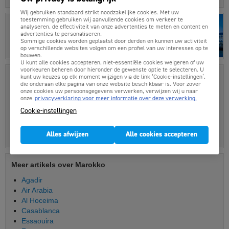
Wij gebruiken standaard strikt noodzakelijke cookies. Met uw
toestemming gebruiken wij aanvullende cookies om verkeer te
Hotels
in Essaouira
analyseren, de effectiviteit van onze advertenties te meten en content en
Geen reserveringskosten!
advertenties te personaliseren.
Sommige cookies worden geplaatst door derden en kunnen uw activiteit
op verschillende websites volgen om een profiel van uw interesses op te
Boek nu je hotelkamer »
bouwen.
U kunt alle cookies accepteren, niet-essentiële cookies weigeren of uw
voorkeuren beheren door hieronder de gewenste optie te selecteren. U
Luchthaven informatie Essaouira
kunt uw keuzes op elk moment wijzigen via de link ‘Cookie-instellingen’,
die onderaan elke pagina van onze website beschikbaar is. Voor zover
Luchthaven(s)
: Essaouira Mogador Airport
onze cookies uw persoonsgegevens verwerken, verwijzen wij u naar
onze
privacyverklaring voor meer informatie over deze verwerking.
Vluchtduur
: 3 1/2 uur (indien rechtstreeks)
Cookie-instellingen
Vervoer stad
: 15 minuten per bus of taxi (geen trein of metro)
Alles afwijzen
Alle cookies accepteren
Afstand tot de stad
: 5 km
Meer artikels over Marokko
Agadir
Air Arabia
Al Hoceima
Casablanca
Essaouira