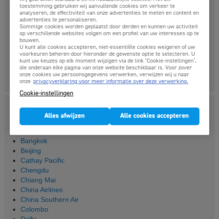
toestemming gebruiken wij aanvullende cookies om verkeer te
Luchthaven informatie Kathmandu
analyseren, de effectiviteit van onze advertenties te meten en content en
advertenties te personaliseren.
Luchthaven(s)
: Kathmandu Tribhuvan International Airport
Sommige cookies worden geplaatst door derden en kunnen uw activiteit
op verschillende websites volgen om een profiel van uw interesses op te
Vluchtduur
: 14 uur (met overstap)
bouwen.
U kunt alle cookies accepteren, niet-essentiële cookies weigeren of uw
voorkeuren beheren door hieronder de gewenste optie te selecteren. U
Vervoer stad
: 15 minuten per (shuttle)bus of taxi, geen
kunt uw keuzes op elk moment wijzigen via de link ‘Cookie-instellingen’,
treinverbindingen
die onderaan elke pagina van onze website beschikbaar is. Voor zover
onze cookies uw persoonsgegevens verwerken, verwijzen wij u naar
Afstand tot de stad
: 8 km
onze
privacyverklaring voor meer informatie over deze verwerking.
Cookie-instellingen
Meer artikels over Azie
Alles afwijzen
Alle cookies accepteren
Azië & Australië
Bali
Bangkok
Beijing
Cathay Pacific
Chengdu
Chiang Mai
China Airlines
China Southern Air
Colombo
Delhi