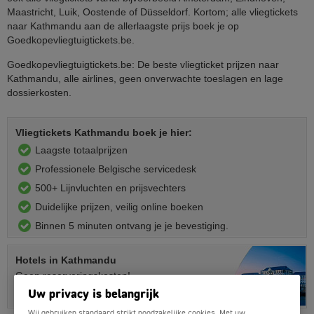
Maastricht, Luik, Oostende of Düsseldorf. Kortom; alle vliegtickets
naar Kathmandu aan de allerlaagste prijs boek je op
Goedkopevliegtuigtickets.be.
Goedkopevliegtuigtickets.be: De beste vliegticket prijzen naar
Kathmandu, alle airlines, geen onverwachte toeslagen en lage
dossierkosten.
Vliegtickets Kathmandu boek je hier:
Laagste totaalprijzen
Professionele Belgische servicedesk
500+ Lijnvluchten en prijsvechters
Duidelijke prijzen, veilig online boeken
Binnen 5 minuten ontvang je je bevestiging.
Hotels
in Kathmandu
Geen reserveringskosten!
Uw privacy is belangrijk
Boek nu je hotelkamer »
Wij gebruiken standaard strikt noodzakelijke cookies. Met uw