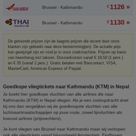
1126 »
€
Brussel - Kathmandu
1130 »
€
Brussel - Kathmandu
De getoonde prijzen zijn de laagste prijzen die recent door onze
klanten zijn geboekt naar deze bestemming(en). De actuele prijs
kan gewijzigd zijn en vind je in onze zoekmachine. Prijzen op basis
van heen/terug incl taksen. Dossierkosten vanaf € 19,50 (1 pers.)
en € 35 (vanaf 2 pers.). Gratis betalen met Bancontact, VISA,
MasterCard, American Express of Paypal.
Goedkope vliegtickets naar Kathmandu (KTM) in Nepal
Je boekt hier goedkope vluchten van alle airlines die naar
Kathmandu (KTM) in Nepal vliegen. Als je een zoekopdracht doet
bij ons dan vergelijken wij de goedkoopste vluchten van alle
luchtvaartmaatschappijen op jouw route, zowel lijnvluchten als
lowcost airlines (prijsvechters).
Je kunt vliegen van Brussel naar Kathmandu maar wij verkopen
ook alle vliegtickets vanaf bijvoorbeeld Amsterdam, Eindhoven,