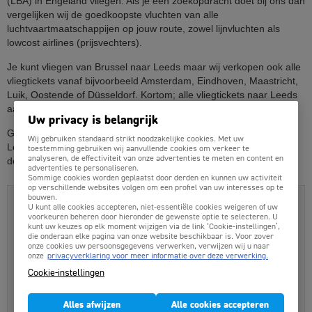
(LBA) in Engeland vliegen. Als je een zoekopdracht doet bij ons dan
vergelijken wij de goedkoopste vluchten van alle
luchtvaartmaatschappijen op jouw route, zowel lijnvluchten als
lowcost airlines (prijsvechters).
Je kunt vliegen van Brussel naar Leeds maar wij verkopen ook alle
vliegtickets vanaf bijvoorbeeld Amsterdam, Eindhoven, Maastricht,
Luik, Oostende of Düsseldorf. Kortom; alle vliegtickets naar Leeds
aan de allerlaagste prijs boek je op Goedkopevliegtuigtickets.be.
Uw privacy is belangrijk
Goedkopevliegtuigtickets.be: De beste vliegticket prijzen naar
Wij gebruiken standaard strikt noodzakelijke cookies. Met uw
Leeds, alle airlines, geen onverwachte toeslagen en lage
toestemming gebruiken wij aanvullende cookies om verkeer te
analyseren, de effectiviteit van onze advertenties te meten en content en
dossierkosten.
advertenties te personaliseren.
Sommige cookies worden geplaatst door derden en kunnen uw activiteit
op verschillende websites volgen om een profiel van uw interesses op te
bouwen.
Vliegtickets Leeds boek je hier:
U kunt alle cookies accepteren, niet-essentiële cookies weigeren of uw
Alle vluchten online vergelijken
voorkeuren beheren door hieronder de gewenste optie te selecteren. U
kunt uw keuzes op elk moment wijzigen via de link ‘Cookie-instellingen’,
Laagste totaalprijzen
die onderaan elke pagina van onze website beschikbaar is. Voor zover
onze cookies uw persoonsgegevens verwerken, verwijzen wij u naar
Professionele Belgische servicedesk
onze
privacyverklaring voor meer informatie over deze verwerking.
Cookie-instellingen
500+ Lijnvluchten en prijsvechters
Duidelijke prijzen, veilig online boeken
Alles afwijzen
Alle cookies accepteren
Binnen 5 minuten ontvang je je bevestiging.