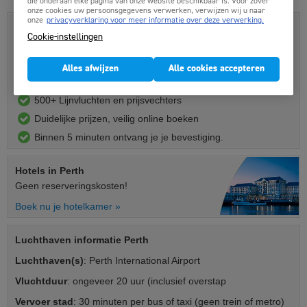
die onderaan elke pagina van onze website beschikbaar is. Voor zover
onze cookies uw persoonsgegevens verwerken, verwijzen wij u naar
onze
privacyverklaring voor meer informatie over deze verwerking.
Vliegtickets Perth boek je hier:
Cookie-instellingen
Alle vluchten online vergelijken
Laagste totaalprijzen
Alles afwijzen
Alle cookies accepteren
Professionele Belgische servicedesk
500+ Lijnvluchten en prijsvechters
Duidelijke prijzen, veilig online boeken
Binnen 5 minuten ontvang je je bevestiging.
Hotels
in Perth
Geen reserveringskosten!
Boek nu je hotelkamer »
Luchthaven informatie Perth
Luchthaven(s)
: Perth International Airport
Vluchtduur
: ongeveer 20 uur (inclusief overstap
Vervoer stad
: 30 minuten per bus of taxi (geen trein of metro)