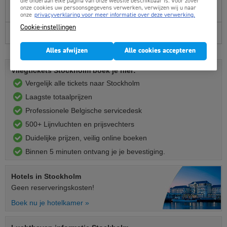
die onderaan elke pagina van onze website beschikbaar is. Voor zover
een dag eerder of later te vergelijken.
onze cookies uw persoonsgegevens verwerken, verwijzen wij u naar
onze
privacyverklaring voor meer informatie over deze verwerking.
Cookie-instellingen
Reisinformatie Stockholm
Alles afwijzen
Alle cookies accepteren
Vliegtickets Stockholm boek je hier:
Vergelijk alle tickets naar Stockholm
Laagste totaalprijzen
Professionele Belgische servicedesk
500+ Lijnvluchten en prijsvechters
Duidelijke prijzen, veilig online boeken
Binnen 5 minuten ontvang je je bevestiging.
Hotels
in Stockholm
Geen reserveringskosten!
Boek nu je hotelkamer »