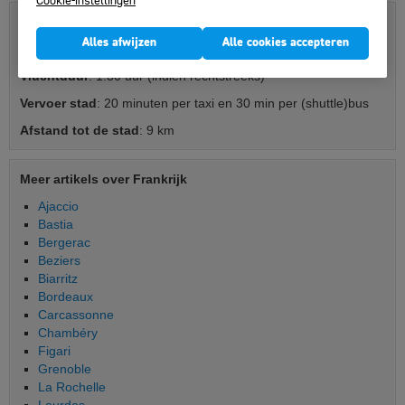
Cookie-instellingen
Luchthaven informatie Toulouse
Alles afwijzen
Alle cookies accepteren
Luchthaven(s)
: Toulouse-Blagnac Airport
Vluchtduur
: 1:30 uur (indien rechtstreeks)
Vervoer stad
: 20 minuten per taxi en 30 min per (shuttle)bus
Afstand tot de stad
: 9 km
Meer artikels over Frankrijk
Ajaccio
Bastia
Bergerac
Beziers
Biarritz
Bordeaux
Carcassonne
Chambéry
Figari
Grenoble
La Rochelle
Lourdes