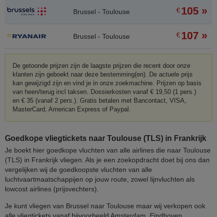
105 »
€
Brussel - Toulouse
107 »
€
Brussel - Toulouse
De getoonde prijzen zijn de laagste prijzen die recent door onze
klanten zijn geboekt naar deze bestemming(en). De actuele prijs
kan gewijzigd zijn en vind je in onze zoekmachine. Prijzen op basis
van heen/terug incl taksen. Dossierkosten vanaf € 19,50 (1 pers.)
en € 35 (vanaf 2 pers.). Gratis betalen met Bancontact, VISA,
MasterCard, American Express of Paypal.
Goedkope vliegtickets naar Toulouse (TLS) in Frankrijk
Je boekt hier goedkope vluchten van alle airlines die naar Toulouse
(TLS) in Frankrijk vliegen. Als je een zoekopdracht doet bij ons dan
vergelijken wij de goedkoopste vluchten van alle
luchtvaartmaatschappijen op jouw route, zowel lijnvluchten als
lowcost airlines (prijsvechters).
Je kunt vliegen van Brussel naar Toulouse maar wij verkopen ook
alle vliegtickets vanaf bijvoorbeeld Amsterdam, Eindhoven,