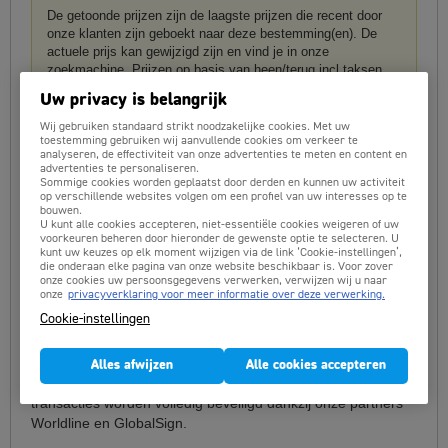
De getoonde prijzen zijn de laagste prijzen die recent door
onze klanten zijn geboekt naar deze bestemming(en). De
actuele prijs kan gewijzigd zijn en vind je in onze
zoekmachine. Prijzen op basis van heen/terug incl taksen.
Dossierkosten vanaf € 19,50 (1 pers.) en € 35 (vanaf 2
Uw privacy is belangrijk
pers.). Gratis betalen met Bancontact, VISA, MasterCard,
American Express of Paypal.
Wij gebruiken standaard strikt noodzakelijke cookies. Met uw
toestemming gebruiken wij aanvullende cookies om verkeer te
analyseren, de effectiviteit van onze advertenties te meten en content en
advertenties te personaliseren.
Goedkope vluchten naar Wenen (VIE) in Oostenrijk
Sommige cookies worden geplaatst door derden en kunnen uw activiteit
op verschillende websites volgen om een profiel van uw interesses op te
Ben je op zoek naar goedkope vluchten van alle airlines die
bouwen.
U kunt alle cookies accepteren, niet-essentiële cookies weigeren of uw
naar Wenen (VIE) in Oostenrijk vliegen? Doe een
voorkeuren beheren door hieronder de gewenste optie te selecteren. U
zoekopdracht bovenaan deze pagina, dan vergelijken wij de
kunt uw keuzes op elk moment wijzigen via de link ‘Cookie-instellingen’,
goedkoopste vluchten voor je van alle
die onderaan elke pagina van onze website beschikbaar is. Voor zover
onze cookies uw persoonsgegevens verwerken, verwijzen wij u naar
luchtvaartmaatschappijen op jouw route, zowel lijnvluchten
onze
privacyverklaring voor meer informatie over deze verwerking.
als lowcost airlines (prijsvechters).
Cookie-instellingen
Je kunt vliegen van Brussels Airport naar Wenen maar je
kunt ook snel vluchtmogelijkheden vanaf bijvoorbeeld
Alles afwijzen
Alle cookies accepteren
Amsterdam of Düsseldorf vinden. Je kunt eenvoudig, Alle
transacties worden volledig beveiligd dankzij onze partners
Worldline en GlobalSign.