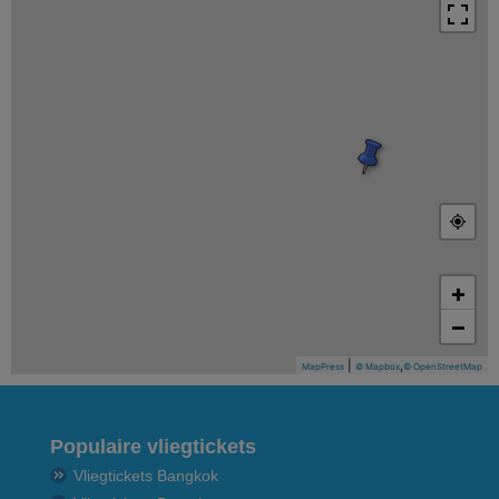
+
−
|
,
MapPress
© Mapbox
© OpenStreetMap
Populaire vliegtickets
Vliegtickets Bangkok