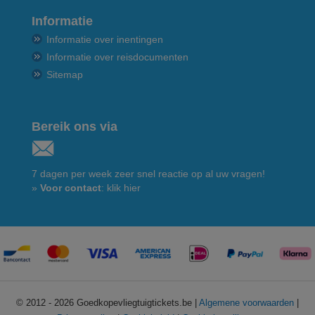
Informatie
Informatie over inentingen
Informatie over reisdocumenten
Sitemap
Bereik ons via
7 dagen per week zeer snel reactie op al uw vragen!
»
Voor contact
: klik hier
© 2012 - 2026 Goedkopevliegtuigtickets.be |
Algemene voorwaarden
|