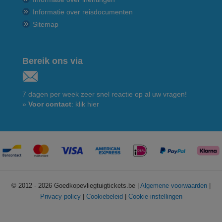
Informatie over reisdocumenten
Sitemap
Bereik ons via
7 dagen per week zeer snel reactie op al uw vragen!
»
Voor contact
: klik hier
© 2012 - 2026 Goedkopevliegtuigtickets.be |
Algemene voorwaarden
|
Privacy policy
|
Cookiebeleid
|
Cookie-instellingen