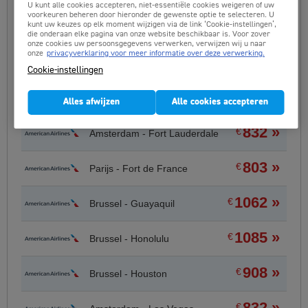
U kunt alle cookies accepteren, niet-essentiële cookies weigeren of uw
voorkeuren beheren door hieronder de gewenste optie te selecteren. U
987 »
kunt uw keuzes op elk moment wijzigen via de link ‘Cookie-instellingen’,
€
Amsterdam - Curacao
die onderaan elke pagina van onze website beschikbaar is. Voor zover
onze cookies uw persoonsgegevens verwerken, verwijzen wij u naar
onze
privacyverklaring voor meer informatie over deze verwerking.
733 »
€
Brussel - Dallas/Fort Worth
Cookie-instellingen
1037 »
€
Amsterdam - Detroit
Alles afwijzen
Alle cookies accepteren
832 »
€
Amsterdam - Fort Lauderdale
803 »
€
Parijs - Fort de France
1062 »
€
Brussel - Guayaquil
1085 »
€
Brussel - Honolulu
908 »
€
Brussel - Houston
832 »
€