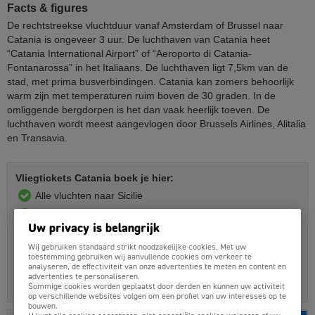
Facts & figures
De rechtstreekse vluchtduur vanaf Amsterdam of Brussel naar
Catania is ongeveer 3 uur. De luchthaven van Catania heet
“Catania International Airport” of “Aeroporto di Catania-
Fontanarossa” in het Italiaans. De luchthaven ligt 7,5km van de
stad, met prima busverbindingen. Catania kan zomers behoorlijk
warm zijn met temperaturen ruim boven de 30 graden. In de
omliggende bergdorpen is het dan vaak heerlijk toeven. De
luchthaven wordt meest aangevlogen door Brussels Airlines, Alitalia
en Transavia.
Vliegtickets Catania boek je hier:
Alle vluchten naar Sicilië
Laagste totaalprijzen
Uw privacy is belangrijk
Professionele Belgische servicedesk
Wij gebruiken standaard strikt noodzakelijke cookies. Met uw
500+ Lijnvluchten en prijsvechters
toestemming gebruiken wij aanvullende cookies om verkeer te
analyseren, de effectiviteit van onze advertenties te meten en content en
Duidelijke prijzen, veilig online boeken
advertenties te personaliseren.
Sommige cookies worden geplaatst door derden en kunnen uw activiteit
Binnen 5 minuten ontvang je je bevestiging.
op verschillende websites volgen om een profiel van uw interesses op te
bouwen.