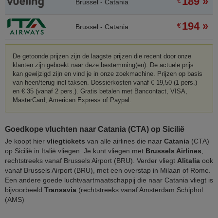
189 »
€
Brussel - Catania
194 »
€
Brussel - Catania
De getoonde prijzen zijn de laagste prijzen die recent door onze
klanten zijn geboekt naar deze bestemming(en). De actuele prijs
kan gewijzigd zijn en vind je in onze zoekmachine. Prijzen op basis
van heen/terug incl taksen. Dossierkosten vanaf € 19,50 (1 pers.)
en € 35 (vanaf 2 pers.). Gratis betalen met Bancontact, VISA,
MasterCard, American Express of Paypal.
Goedkope vluchten naar Catania (CTA) op Sicilië
Je koopt hier
vliegtickets
van alle airlines die naar
Catania
(CTA)
op Sicilië in Italië vliegen. Je kunt vliegen met
Brussels Airlines
,
rechtstreeks vanaf Brussels Airport (BRU). Verder vliegt
Alitalia
ook
vanaf Brussels Airport (BRU), met een overstap in Milaan of Rome.
Een andere goede luchtvaartmaatschappij die naar Catania vliegt is
bijvoorbeeld
Transavia
(rechtstreeks vanaf Amsterdam Schiphol
(AMS)