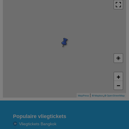
+
−
|
,
MapPress
© Mapbox
© OpenStreetMap
Populaire vliegtickets
Vliegtickets Bangkok