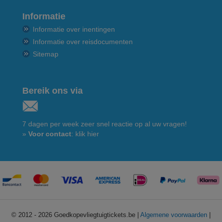
Informatie
Informatie over inentingen
Informatie over reisdocumenten
Sitemap
Bereik ons via
7 dagen per week zeer snel reactie op al uw vragen!
»
Voor contact
: klik hier
© 2012 - 2026 Goedkopevliegtuigtickets.be |
Algemene voorwaarden
|