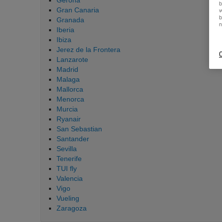
Gerona
b
Gran Canaria
w
b
Granada
n
Iberia
Ibiza
Jerez de la Frontera
C
Lanzarote
Madrid
Malaga
Mallorca
Menorca
Murcia
Ryanair
San Sebastian
Santander
Sevilla
Tenerife
TUI fly
Valencia
Vigo
Vueling
Zaragoza