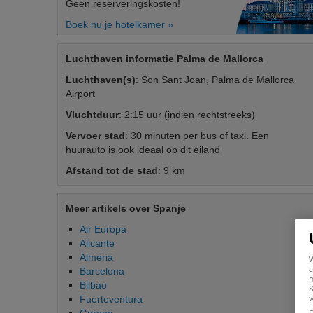
Geen reserveringskosten!
Boek nu je hotelkamer »
Luchthaven informatie Palma de Mallorca
Luchthaven(s)
: Son Sant Joan, Palma de Mallorca
Airport
Vluchtduur
: 2:15 uur (indien rechtstreeks)
Vervoer stad
: 30 minuten per bus of taxi. Een
huurauto is ook ideaal op dit eiland
Afstand tot de stad
: 9 km
Meer artikels over Spanje
Air Europa
Alicante
Almeria
W
a
Barcelona
m
Bilbao
S
Fuerteventura
w
U