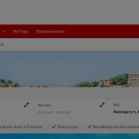
MyTrips
Klantenservice
ca