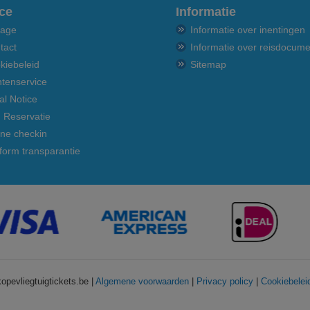
ce
Informatie
age
Informatie over inentingen
tact
Informatie over reisdocum
kiebeleid
Sitemap
ntenservice
al Notice
n Reservatie
ine checkin
tform transparantie
pevliegtuigtickets.be |
Algemene voorwaarden
|
Privacy policy
|
Cookiebelei