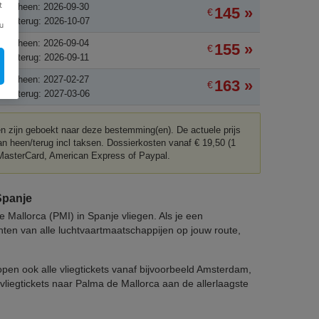
t
tum heen: 2026-09-30
145 »
€
tum terug: 2026-10-07
u
tum heen: 2026-09-04
155 »
€
tum terug: 2026-09-11
tum heen: 2027-02-27
163 »
€
tum terug: 2027-03-06
ten zijn geboekt naar deze bestemming(en). De actuele prijs
an heen/terug incl taksen. Dossierkosten vanaf € 19,50 (1
, MasterCard, American Express of Paypal.
Spanje
e Mallorca (PMI) in Spanje vliegen. Als je een
hten van alle luchtvaartmaatschappijen op jouw route,
pen ook alle vliegtickets vanaf bijvoorbeeld Amsterdam,
vliegtickets naar Palma de Mallorca aan de allerlaagste