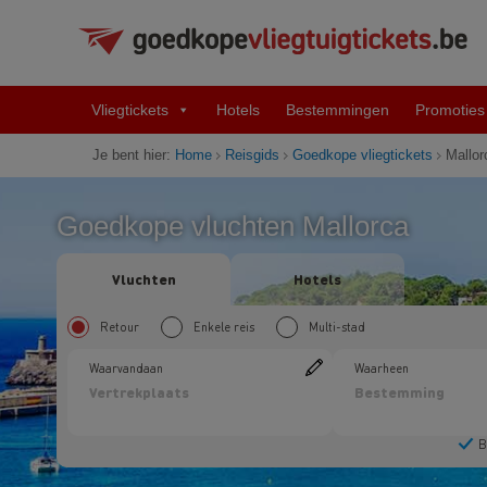
Vliegtickets
Hotels
Bestemmingen
Promoties
Je bent hier:
Home
Reisgids
Goedkope vliegtickets
Mallor
Goedkope vluchten Mallorca