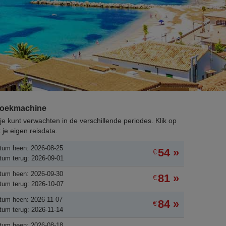
 zoekmachine
e kunt verwachten in de verschillende periodes. Klik op
 je eigen reisdata.
tum heen: 2026-08-25
54 »
€
tum terug: 2026-09-01
tum heen: 2026-09-30
81 »
€
tum terug: 2026-10-07
tum heen: 2026-11-07
84 »
€
tum terug: 2026-11-14
tum heen: 2026-08-18