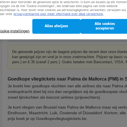
eheren door hieronder de gewenste optie te selecteren. U kunt uw keuzes op elk momen
Da
Lille - Mallorca
ijzigen via de link ‘Cookie-instellingen’, die onderaan elke pagina van onze website
Da
eschikbaar is. Voor zover onze cookies uw persoonsgegevens verwerken, verwijzen wij 
aar onze
privacyverklaring voor meer informatie over deze verwerking.
Da
Brussel - Mallorca
Da
Alle cookies
Alles afwijzen
accepteren
ookie-instellingen
Da
Brussel - Mallorca
Da
De getoonde prijzen zijn de laagste prijzen die recent door onze klan
kan gewijzigd zijn en vind je in onze zoekmachine. Prijzen op basis v
pers.) en € 35 (vanaf 2 pers.). Gratis betalen met Bancontact, VISA
Goedkope vliegtickets naar Palma de Mallorca (PMI) in 
Je boekt hier goedkope vluchten van alle airlines die naar Palma d
zoekopdracht doet bij ons dan vergelijken wij de goedkoopste vluc
zowel lijnvluchten als lowcost airlines (prijsvechters).
Je kunt vliegen van Brussel naar Palma de Mallorca maar wij verko
Eindhoven, Maastricht, Luik, Oostende of Düsseldorf. Kortom; alle 
prijs boek je op Goedkopevliegtuigtickets.be.