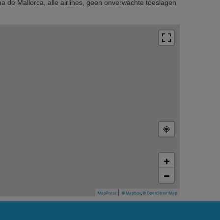
ma de Mallorca, alle airlines, geen onverwachte toeslagen
+
−
|
,
MapPress
© Mapbox
© OpenStreetMap