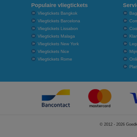
Populaire vliegtickets
Servi
Vliegtickets Bangkok
Bag
Vliegtickets Barcelona
Con
Vliegtickets Lissabon
Coo
Vliegtickets Malaga
Kla
Vliegtickets New York
Leg
Vliegtickets Nice
Mij
Vliegtickets Rome
Onl
Pla
© 2012 - 2026 Goedko