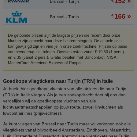
152 »
€
Brussel - Turijn
166 »
€
Brussel - Turijn
De getoonde prijzen zijn de laagste prijzen die recent door onze
klanten zijn geboekt naar deze bestemming(en). De actuele prijs
kan gewijzigd zijn en vind je in onze zoekmachine. Prijzen op basis
van heen/terug incl taksen. Dossierkosten vanaf € 19,50 (1 pers.)
en € 35 (vanaf 2 pers.). Gratis betalen met Bancontact, VISA,
MasterCard, American Express of Paypal.
Goedkope vliegtickets naar Turijn (TRN) in Italië
Je boekt hier goedkope vluchten van alle airlines die naar Turijn
(TRN) in Italië vliegen. Als je een zoekopdracht doet bij ons dan
vergelijken wij de goedkoopste vluchten van alle
luchtvaartmaatschappijen op jouw route, zowel lijnvluchten als
lowcost airlines (prijsvechters).
Je kunt vliegen van Brussel naar Turijn maar wij verkopen ook alle
vliegtickets vanaf bijvoorbeeld Amsterdam, Eindhoven, Maastricht,
Luik, Oostende of Düsseldorf. Kortom; alle vliegtickets naar Turijn