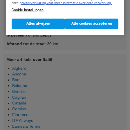
Luchthaven informatie Turijn
onze
privacyverklaring voor meer informatie over deze verwerking.
Cookie-instellingen
Luchthaven(s)
: Turijn Caselle Airport Turijn
Vluchtduur
: 1u 45min (indien rechtstreeks)
Alles afwijzen
Alle cookies accepteren
Vervoer stad
: 45-60 minuten per taxi (onderhandelen is aan
te bevelen) of shuttlebus
Afstand tot de stad
: 30 km
Meer artikels over Italië
Alghero
Ancona
Bari
Bologna
Brindisi
Cagliari
Catania
Comiso
Florence
ITA Airways
Lamezia Terme