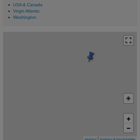
USA & Canada
Virgin Atlantic
Washington
+
−
|
,
MapPress
© Mapbox
© OpenStreetMap