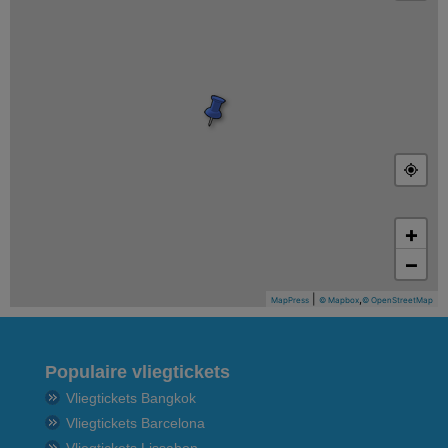
+
−
|
,
MapPress
© Mapbox
© OpenStreetMap
Populaire vliegtickets
Vliegtickets Bangkok
Vliegtickets Barcelona
Vliegtickets Lissabon