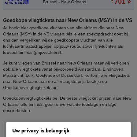
701 »
€
Brussel - New Orleans
Goedkope vliegtickets naar New Orleans (MSY) in de VS
Je boekt hier goedkope vluchten van alle airlines die naar New
Orleans (MSY) in de VS vliegen. Als je een zoekopdracht doet bij
ons dan vergelijken wij de goedkoopste vluchten van alle
luchtvaartmaatschappijen op jouw route, zowel lijnvluchten als
lowcost airlines (prijsvechters).
Je kunt vliegen van Brussel naar New Orleans maar wij verkopen
ook alle vliegtickets vanaf bijvoorbeeld Amsterdam, Eindhoven,
Maastricht, Luik, Oostende of Düsseldorf. Kortom; alle vliegtickets
naar New Orleans aan de allerlaagste prijs boek je op
Goedkopevliegtuigtickets.be.
Goedkopevliegtuigtickets.be: De beste vliegticket prijzen naar New
Orleans, alle airlines, geen onverwachte toeslagen en lage
dossierkosten.
Vliegtickets New Orleans boek je hier:
Uw privacy is belangrijk
Alle vluchten online vergelijken