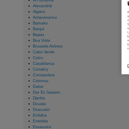
Al Hoceima
Alexandrië
Algiers
W
a
Antananarivo
m
Bamako
S
Banjul
w
U
Bejaia
b
Boa Vista
w
b
Brussels Airlines
n
Cabo Verde
Caïro
Casablanca
C
Conakry
Constantine
Cotonou
Dakar
Dar Es Salaam
Djerba
Douala
Dzaoudzi
Enfidha
Entebbe
Essaouira