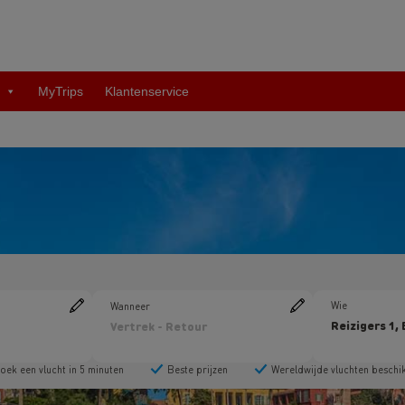
MyTrips
Klantenservice