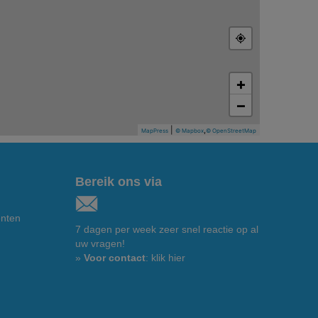
+
−
|
,
MapPress
© Mapbox
© OpenStreetMap
Bereik ons via
enten
7 dagen per week zeer snel reactie op al
uw vragen!
»
Voor contact
: klik hier