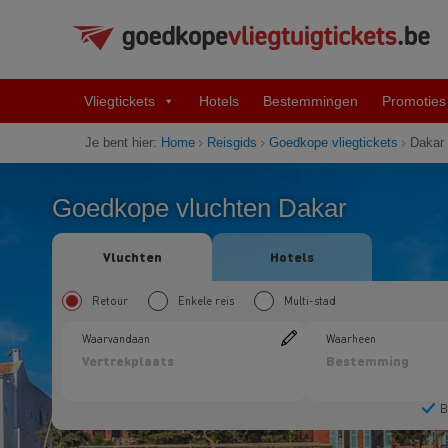
Vliegtickets
Hotels
Bestemmingen
Promoties
Je bent hier:
Home
Reisgids
Goedkope vliegtickets
Dakar
Goedkope vluchten Dakar