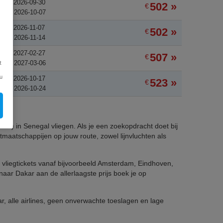
een: 2026-09-30
502 »
€
rug: 2026-10-07
een: 2026-11-07
502 »
€
rug: 2026-11-14
een: 2027-02-27
507 »
€
rug: 2027-03-06
t
u
een: 2026-10-17
523 »
€
rug: 2026-10-24
DKR) in Senegal vliegen. Als je een zoekopdracht doet bij
tmaatschappijen op jouw route, zowel lijnvluchten als
 vliegtickets vanaf bijvoorbeeld Amsterdam, Eindhoven,
 naar Dakar aan de allerlaagste prijs boek je op
ar, alle airlines, geen onverwachte toeslagen en lage