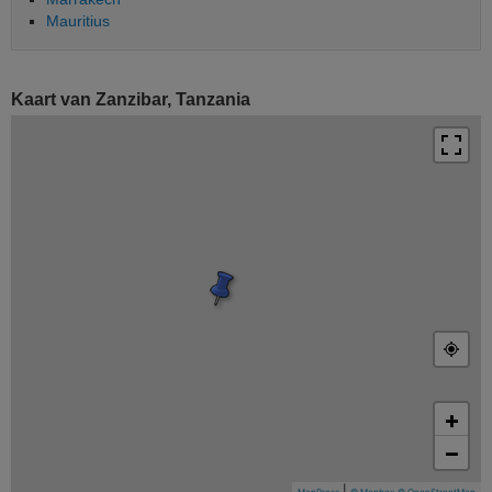
Mauritius
Kaart van Zanzibar, Tanzania
+
−
|
,
MapPress
© Mapbox
© OpenStreetMap