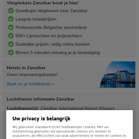
Vliegtickets Zanzibar boek je hier:
Goedkope vliegtickets naar Zanzibar
Laagste totaalprijzen
Professionele Belgische servicedesk
500+ Lijnvluchten en prijsvechters
Duidelijke prijzen, veilig online boeken
Binnen 5 minuten ontvang je je bevestiging.
Hotels
in Zanzibar
Geen reserveringskosten!
Boek nu je hotelkamer »
Luchthaven informatie Zanzibar
Luchthaven(s)
: Zanzibar International Airport (Kisauni
Airport)
Uw privacy is belangrijk
Vluchtduur
: ongeveer 16 uur (altijd met een of meerdere
Wij gebruiken standaard strikt noodzakelijke cookies. Met uw
overstaps)
toestemming gebruiken wij aanvullende cookies om verkeer te
analyseren, de effectiviteit van onze advertenties te meten en content en