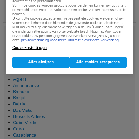
Vervoer stad
: Bus of taxi, ongeveer 20 minuten
advertenties te personaliseren.
Sommige cookies worden geplaatst door derden en kunnen uw activiteit
Afstand tot de stad
: 6 km van Stonetown, de hoofdstad van
op verschillende websites volgen om een profiel van uw interesses op te
bouwen.
Zanzibar
U kunt alle cookies accepteren, niet-essentiële cookies weigeren of uw
voorkeuren beheren door hieronder de gewenste optie te selecteren. U
kunt uw keuzes op elk moment wijzigen via de link ‘Cookie-instellingen’,
die onderaan elke pagina van onze website beschikbaar is. Voor zover
Meer artikels over Afrika
onze cookies uw persoonsgegevens verwerken, verwijzen wij u naar
onze
privacyverklaring voor meer informatie over deze verwerking.
Accra
Addis Abeba
Cookie-instellingen
Agadir
Air Arabia
Alles afwijzen
Alle cookies accepteren
Al Hoceima
Alexandrië
Algiers
Antananarivo
Bamako
Banjul
Bejaia
Boa Vista
Brussels Airlines
Cabo Verde
Caïro
Casablanca