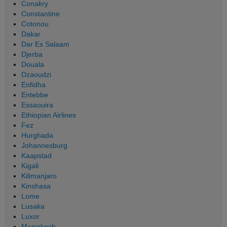
Conakry
Constantine
Cotonou
Dakar
Dar Es Salaam
Djerba
Douala
Dzaoudzi
Enfidha
Entebbe
Essaouira
Ethiopian Airlines
Fez
Hurghada
Johannesburg
Kaapstad
Kigali
Kilimanjaro
Kinshasa
Lome
Lusaka
Luxor
Marrakech